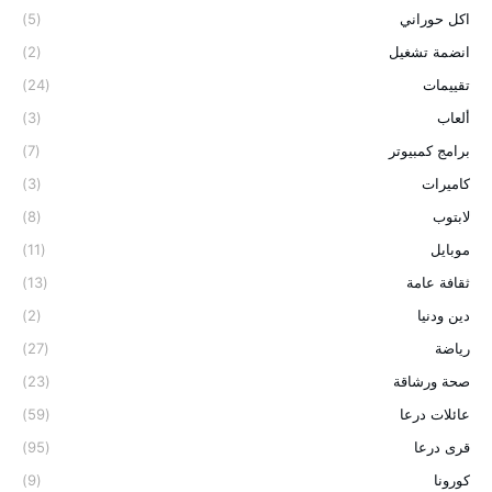
اكل حوراني
(5)
انضمة تشغيل
(2)
تقييمات
(24)
ألعاب
(3)
برامج كمبيوتر
(7)
كاميرات
(3)
لابتوب
(8)
موبايل
(11)
ثقافة عامة
(13)
دين ودنيا
(2)
رياضة
(27)
صحة ورشاقة
(23)
عائلات درعا
(59)
قرى درعا
(95)
كورونا
(9)