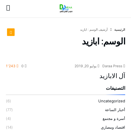
‫الرئيسية‬
‫أرشيف الوسم :‬ ابازيد
الوسم:
ابازيد
عائلات درعا
Daraa Press
يوليو 20, 2019
0
1٬243
آل الابازيد
التصنيفات
(6)
Uncategorized
أخبار الساعة
(77)
أسرة و مجتمع
(4)
اقتصاد ومصاري
(14)