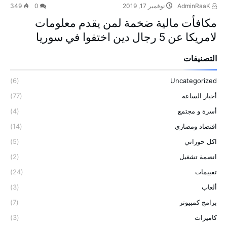
AdminRaaK
نوفمبر 17, 2019
0
349
مكافأت مالية ضخمة لمن يقدم معلومات
لامريكا عن 5 رجال دين اختفوا في سوريا
التصنيفات
(6)
Uncategorized
أخبار الساعة
(77)
أسرة و مجتمع
(4)
اقتصاد ومصاري
(14)
اكل حوراني
(5)
انضمة تشغيل
(2)
تقييمات
(24)
ألعاب
(3)
برامج كمبيوتر
(7)
كاميرات
(3)