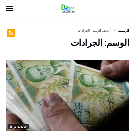
‫الرئيسية‬
‫أرشيف الوسم :‬ الجرادات
الوسم:
الجرادات
عائلات درعا