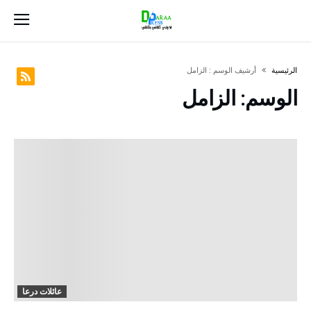
‫الرئيسية‬
‫أرشيف الوسم :‬ الزامل
الوسم:
الزامل
عائلات درعا