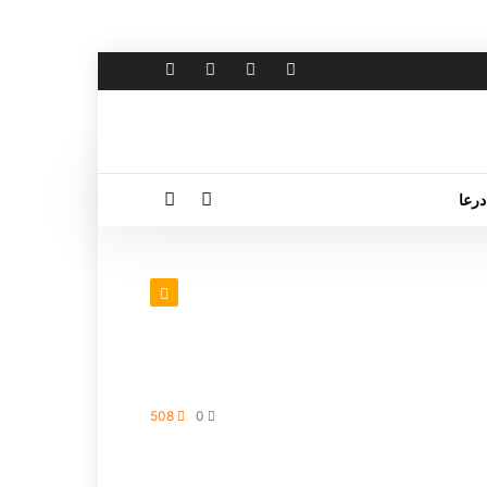
درعا
508
0