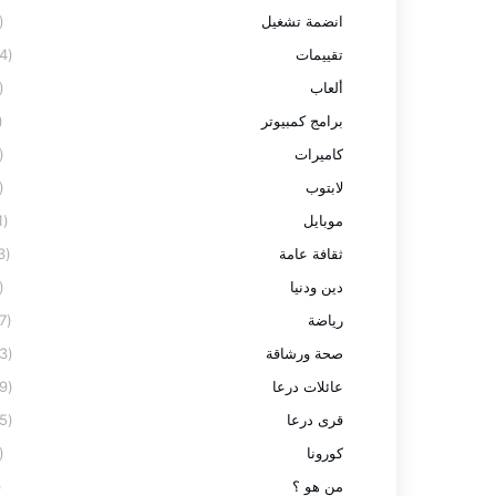
انضمة تشغيل
(2)
تقييمات
(24)
ألعاب
(3)
برامج كمبيوتر
7)
كاميرات
(3)
لابتوب
(8)
موبايل
(11)
ثقافة عامة
(13)
دين ودنيا
(2)
رياضة
(27)
صحة ورشاقة
(23)
عائلات درعا
(59)
قرى درعا
(95)
كورونا
(9)
من هو ؟
1)