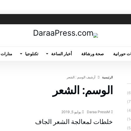
ت حورانية
صحة ورشاقة
أخبار الساعة
تكنلوجيا
منارات 
‫الرئيسية‬
‫أرشيف الوسم :‬ الشعر
الوسم:
الشعر
صحة ورشاقة
Daraa PressM
يوليو 5, 2019
خلطات لمعالجة الشعر الجاف