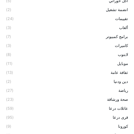
اكل حوراني
(5)
انضمة تشغيل
(2)
تقييمات
(24)
ألعاب
(3)
برامج كمبيوتر
(7)
كاميرات
(3)
لابتوب
(8)
موبايل
(11)
ثقافة عامة
(13)
دين ودنيا
(2)
رياضة
(27)
صحة ورشاقة
(23)
عائلات درعا
(59)
قرى درعا
(95)
كورونا
(9)