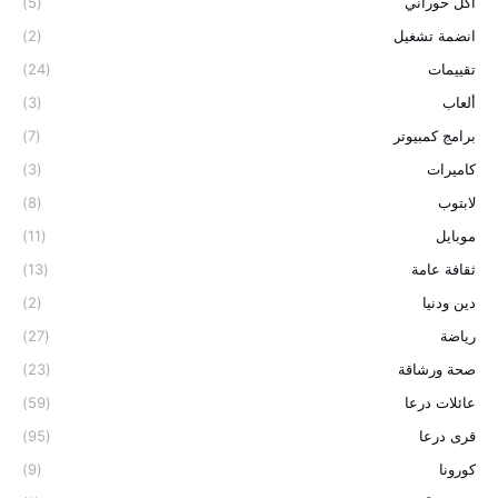
اكل حوراني
(5)
انضمة تشغيل
(2)
تقييمات
(24)
ألعاب
(3)
برامج كمبيوتر
(7)
كاميرات
(3)
لابتوب
(8)
موبايل
(11)
ثقافة عامة
(13)
دين ودنيا
(2)
رياضة
(27)
صحة ورشاقة
(23)
عائلات درعا
(59)
قرى درعا
(95)
كورونا
(9)