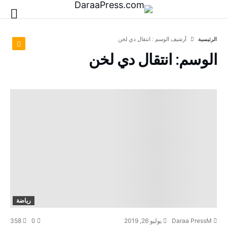
‫الرئيسية‬
‫أرشيف الوسم :‬ انتقال دي لخن
الوسم:
انتقال دي لخن
رياضة
Daraa PressM
يوليو 26, 2019
0
358