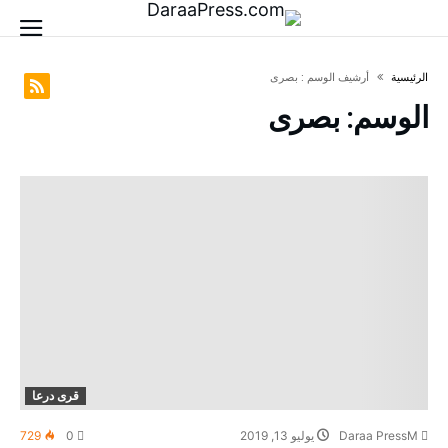
‫الرئيسية‬
‫أرشيف الوسم :‬ بصرى
الوسم:
بصرى
قرى درعا
Daraa PressM
يوليو 13, 2019
0
729