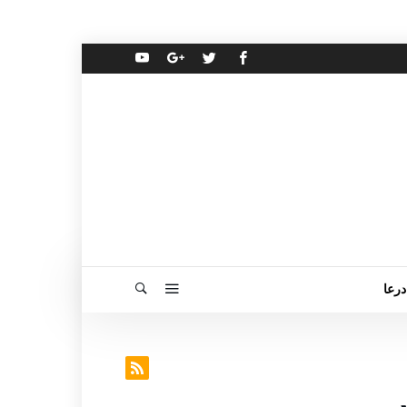
درعا
ر