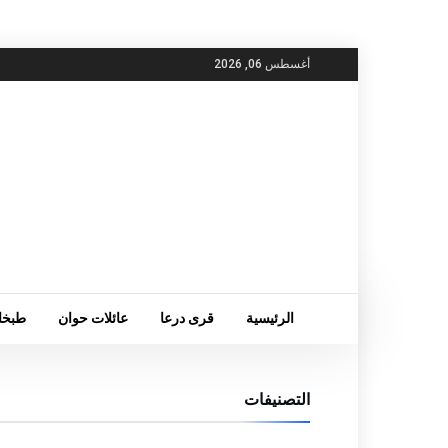
أغسطس 06, 2026
الرئيسية
قرى درعا
عائلات حوان
طبخا
التصنيفات