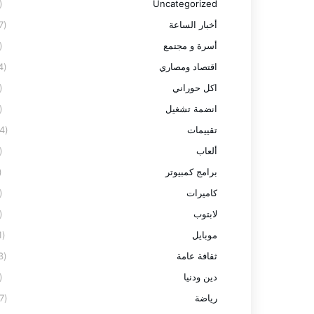
(6)
Uncategorized
أخبار الساعة
(77)
أسرة و مجتمع
(4)
اقتصاد ومصاري
(14)
اكل حوراني
(5)
انضمة تشغيل
(2)
تقييمات
(24)
ألعاب
(3)
برامج كمبيوتر
7)
كاميرات
(3)
لابتوب
(8)
موبايل
(11)
ثقافة عامة
(13)
دين ودنيا
(2)
رياضة
(27)