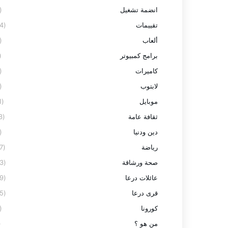
انضمة تشغيل
(2)
تقييمات
(24)
ألعاب
(3)
برامج كمبيوتر
7)
كاميرات
(3)
لابتوب
(8)
موبايل
(11)
ثقافة عامة
(13)
دين ودنيا
(2)
رياضة
(27)
صحة ورشاقة
(23)
عائلات درعا
(59)
قرى درعا
(95)
كورونا
(9)
من هو ؟
1)