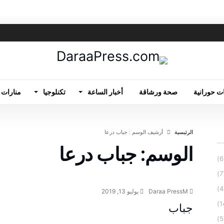
ت حورانية
صحة ورشاقة
أخبار الساعة
تكنلوجيا
منارات 
‫الرئيسية‬
‫أرشيف الوسم :‬ جباب درعا
الوسم:
جباب درعا
Daraa PressM
يوليو 13, 2019
جباب