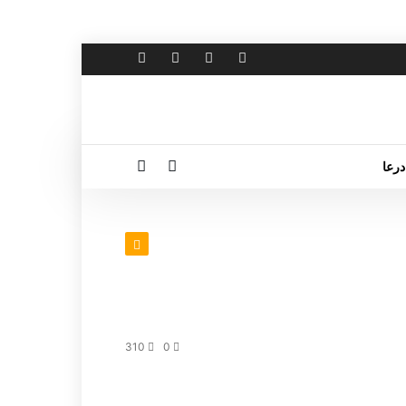
درعا
310
0