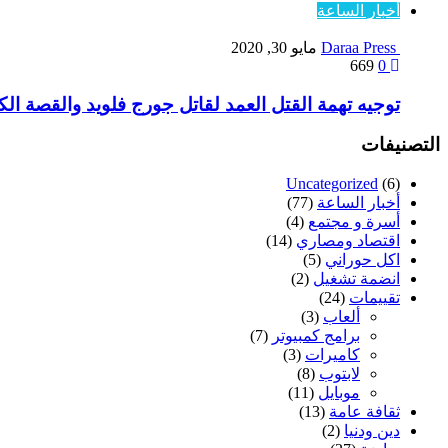
أخبار الساعة
Daraa Press
مايو 30, 2020
669
0
توجيه تهمة القتل العمد لقاتل جورج فلويد والقصة الك
التصنيفات
Uncategorized
(6)
أخبار الساعة
(77)
أسرة و مجتمع
(4)
اقتصاد ومصاري
(14)
اكل حوراني
(5)
انضمة تشغيل
(2)
تقييمات
(24)
ألعاب
(3)
برامج كمبيوتر
(7)
كاميرات
(3)
لابتوب
(8)
موبايل
(11)
ثقافة عامة
(13)
دين ودنيا
(2)