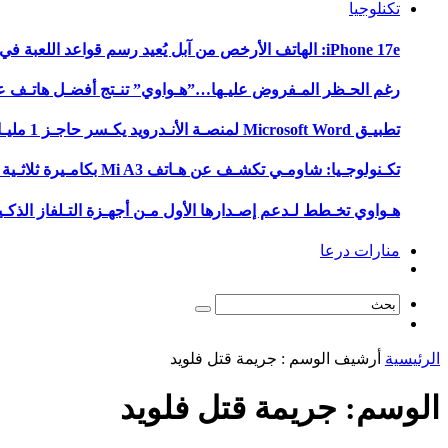
تكنلوجيا
iPhone 17e: الهاتف الأرخص من آبل يُعيد رسم قواعد اللعبة في 2026
رغم الحـظر المـفروض عليـها…”هـواوي” تنـتج أفضـل هاتـف على ال
تطبيـق Microsoft Word لمنصـة الأنـدرويد يكـسر حاجـز 1 مليـار عـملية تثـبـيت
تكـنولوجـيا: شاومـي تكشـف عن هـاتف Mi A3 بكامـيرة ثلاثـية وشـاشـة OLED وسـعر يـبدأ من 250 يـورو
هـواوي تخـطط لـدعم إصـدارها الأول مـن أجهـزة التـلفاز الذكـية بنـظام
منارات درعا
‫الرئيسية‬
‫أرشيف الوسم :‬ جريمة قتل فلويد
الوسم:
جريمة قتل فلويد