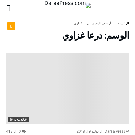
‫الرئيسية‬
‫أرشيف الوسم :‬ درعا غزاوي
الوسم:
درعا غزاوي
عائلات درعا
Daraa Press
يوليو 19, 2019
0
413