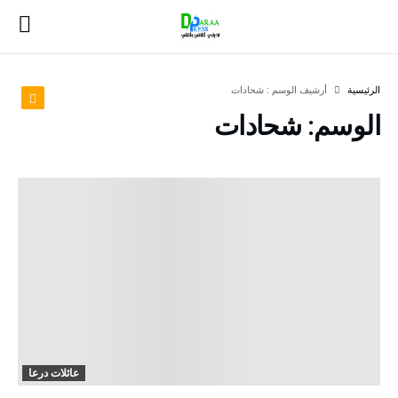
‫الرئيسية‬
‫أرشيف الوسم :‬ شحادات
الوسم:
شحادات
عائلات درعا