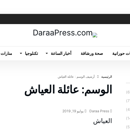
ت حورانية
صحة ورشاقة
أخبار الساعة
تكنلوجيا
منارات 
‫الرئيسية‬
‫أرشيف الوسم :‬ عائلة العياش
الوسم:
عائلة العياش
عائلات درعا
Daraa Press
يوليو 19, 2019
العياش