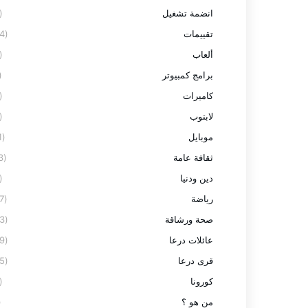
انضمة تشغيل
(2)
تقييمات
(24)
ألعاب
(3)
برامج كمبيوتر
7)
كاميرات
(3)
لابتوب
(8)
موبايل
(11)
ثقافة عامة
(13)
دين ودنيا
(2)
رياضة
(27)
صحة ورشاقة
(23)
عائلات درعا
(59)
قرى درعا
(95)
كورونا
(9)
من هو ؟
1)