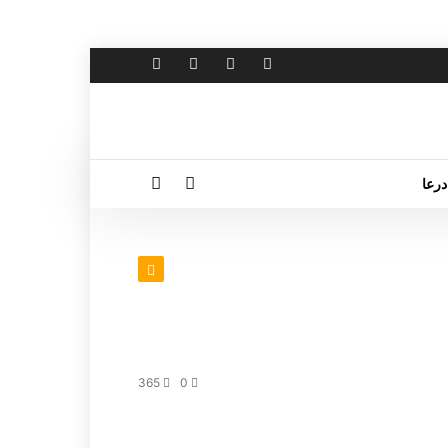
درعا
365
0