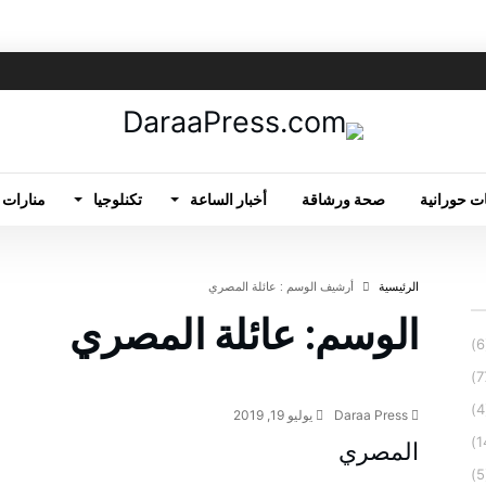
ت حورانية
صحة ورشاقة
أخبار الساعة
تكنلوجيا
منارات 
‫الرئيسية‬
‫أرشيف الوسم :‬ عائلة المصري
الوسم:
عائلة المصري
عائلات درعا
Daraa Press
يوليو 19, 2019
المصري