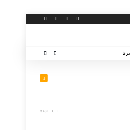
درعا
378
0