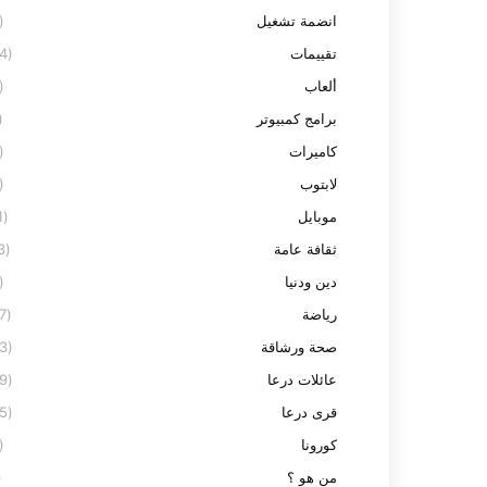
انضمة تشغيل
(2)
تقييمات
(24)
ألعاب
(3)
برامج كمبيوتر
7)
كاميرات
(3)
لابتوب
(8)
موبايل
(11)
ثقافة عامة
(13)
دين ودنيا
(2)
رياضة
(27)
صحة ورشاقة
(23)
عائلات درعا
(59)
قرى درعا
(95)
كورونا
(9)
من هو ؟
1)