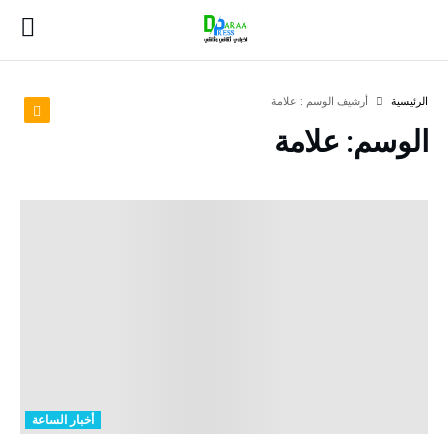
‫الرئيسية‬
‫أرشيف الوسم :‬ علامة
الوسم:
علامة
أخبار الساعة