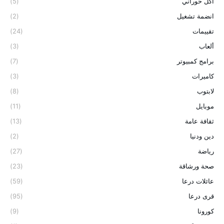
اكل حوراني
(5)
انضمة تشغيل
(2)
تقييمات
(24)
ألعاب
(3)
برامج كمبيوتر
(7)
كاميرات
(3)
لابتوب
(8)
موبايل
(11)
ثقافة عامة
(13)
دين ودنيا
(2)
رياضة
(27)
صحة ورشاقة
(23)
عائلات درعا
(59)
قرى درعا
(95)
كورونا
(9)