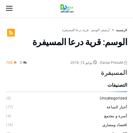
‫الرئيسية‬
‫أرشيف الوسم :‬ قرية درعا المسيفرة
الوسم:
قرية درعا المسيفرة
Daraa PressM
يوليو 13, 2019
0
706
المسيفرة
التصنيفات
(6)
Uncategorized
أخبار الساعة
(77)
أسرة و مجتمع
(4)
اقتصاد ومصاري
(14)