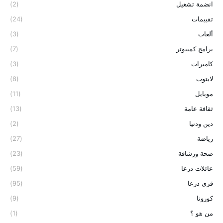
انضمة تشغيل
(2)
تقييمات
(24)
ألعاب
(3)
برامج كمبيوتر
(7)
كاميرات
(3)
لابتوب
(8)
موبايل
(11)
ثقافة عامة
(13)
دين ودنيا
(2)
رياضة
(27)
صحة ورشاقة
(23)
عائلات درعا
(59)
قرى درعا
(95)
كورونا
(9)
من هو ؟
(1)