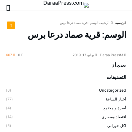
‫الرئيسية‬
‫أرشيف الوسم :‬ قرية صماد درعا برس
الوسم:
قرية صماد درعا برس
Daraa PressM
يوليو 17, 2019
0
667
صماد
التصنيفات
(6)
Uncategorized
أخبار الساعة
(77)
أسرة و مجتمع
(4)
اقتصاد ومصاري
(14)
اكل حوراني
(5)