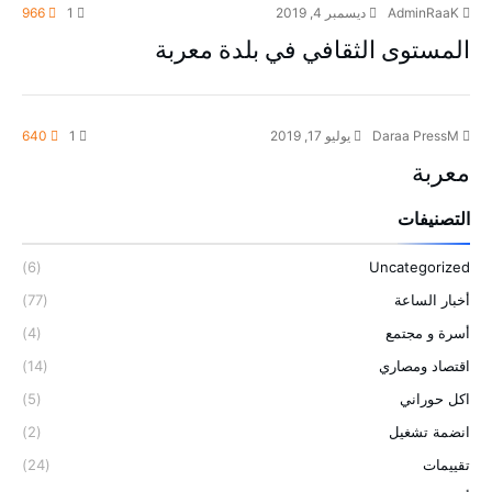
AdminRaaK
ديسمبر 4, 2019
1
966
المستوى الثقافي في بلدة معربة
Daraa PressM
يوليو 17, 2019
1
640
معربة
التصنيفات
(6)
Uncategorized
أخبار الساعة
(77)
أسرة و مجتمع
(4)
اقتصاد ومصاري
(14)
اكل حوراني
(5)
انضمة تشغيل
(2)
تقييمات
(24)