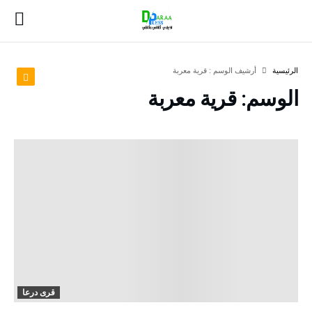
‫الرئيسية‬
‫أرشيف الوسم :‬ قرية معربة
الوسم:
قرية معربة
قرى درعا