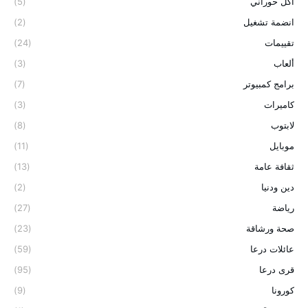
اكل حوراني
(5)
انضمة تشغيل
(2)
تقييمات
(24)
ألعاب
(3)
برامج كمبيوتر
(7)
كاميرات
(3)
لابتوب
(8)
موبايل
(11)
ثقافة عامة
(13)
دين ودنيا
(2)
رياضة
(27)
صحة ورشاقة
(23)
عائلات درعا
(59)
قرى درعا
(95)
كورونا
(9)