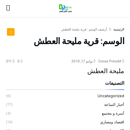
‫الرئيسية‬
‫أرشيف الوسم :‬ قرية مليحة العطش
الوسم:
قرية مليحة العطش
Daraa PressM
يوليو 17, 2019
0
311
مليحة العطش
التصنيفات
(6)
Uncategorized
أخبار الساعة
(77)
أسرة و مجتمع
(4)
اقتصاد ومصاري
(14)