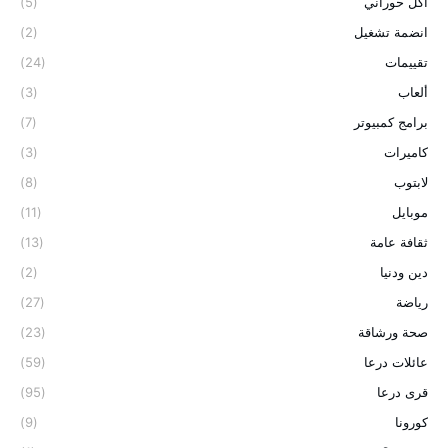
اكل حوراني
(5)
انضمة تشغيل
(2)
تقييمات
(24)
ألعاب
(3)
برامج كمبيوتر
(7)
كاميرات
(3)
لابتوب
(8)
موبايل
(11)
ثقافة عامة
(13)
دين ودنيا
(2)
رياضة
(27)
صحة ورشاقة
(23)
عائلات درعا
(59)
قرى درعا
(95)
كورونا
(9)