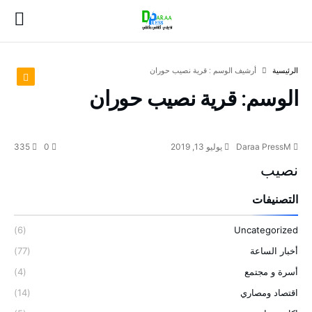
‫الرئيسية‬
‫أرشيف الوسم :‬ قرية نصيب حوران
الوسم:
قرية نصيب حوران
Daraa PressM
يوليو 13, 2019
0
335
نصيب
التصنيفات
(6)
Uncategorized
أخبار الساعة
(77)
أسرة و مجتمع
(4)
اقتصاد ومصاري
(14)