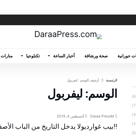
ت حورانية
صحة ورشاقة
أخبار الساعة
تكنلوجيا
منارات 
‫الرئيسية‬
‫أرشيف الوسم :‬ ليفربول
الوسم:
ليفربول
رياضة
Daraa PressM
أغسطس 4, 2019
!!بيب غوارديولا يدخل التاريخ من الباب الأصف