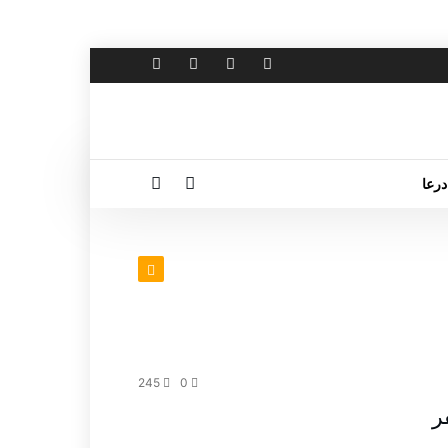
درعا
245
0
ر