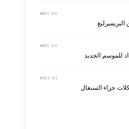
482
0
البريميرليغ
465
0
اد للموسم الجديد
433
0
كلات جزاء السنغال