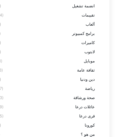
انضمة تشغيل
(2)
تقييمات
(24)
ألعاب
(3)
برامج كمبيوتر
7)
كاميرات
(3)
لابتوب
(8)
موبايل
(11)
ثقافة عامة
(13)
دين ودنيا
(2)
رياضة
(27)
صحة ورشاقة
(23)
عائلات درعا
(59)
قرى درعا
(95)
كورونا
(9)
من هو ؟
1)