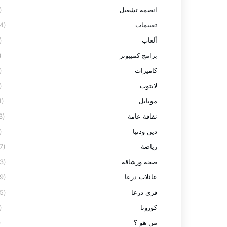
انضمة تشغيل
(2)
تقييمات
(24)
ألعاب
(3)
برامج كمبيوتر
7)
كاميرات
(3)
لابتوب
(8)
موبايل
(11)
ثقافة عامة
(13)
دين ودنيا
(2)
رياضة
(27)
صحة ورشاقة
(23)
عائلات درعا
(59)
قرى درعا
(95)
كورونا
(9)
من هو ؟
1)