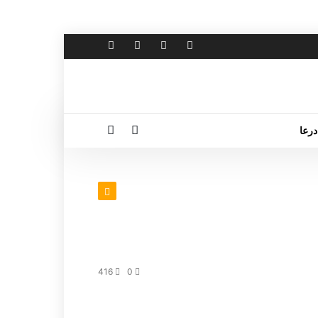
درعا
416
0