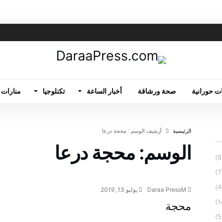
ت حورانية
صحة ورشاقة
أخبار الساعة
تكنلوجيا
منارات 
‫الرئيسية‬
‫أرشيف الوسم :‬ محجة درعا
الوسم:
محجة درعا
قرى درعا
Daraa PressM
يوليو 13, 2019
محجة