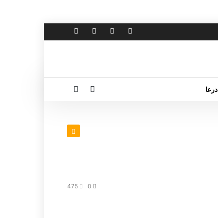
درعا
475
0