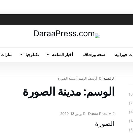
ت حورانية
صحة ورشاقة
أخبار الساعة
تكنلوجيا
منارات 
‫الرئيسية‬
‫أرشيف الوسم :‬ مدينة الصورة
الوسم:
مدينة الصورة
قرى درعا
Daraa PressM
يوليو 13, 2019
الصورة