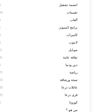
انضمة تشغيل
(2)
تقييمات
(24)
ألعاب
(3)
برامج كمبيوتر
7)
كاميرات
(3)
لابتوب
(8)
موبايل
(11)
ثقافة عامة
(13)
دين ودنيا
(2)
رياضة
(27)
صحة ورشاقة
(23)
عائلات درعا
(59)
قرى درعا
(95)
كورونا
(9)
من هو ؟
1)