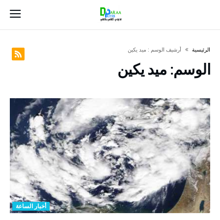
‫الرئيسية‬
‫أرشيف الوسم :‬ ميد يكين
الوسم:
ميد يكين
أخبار الساعة