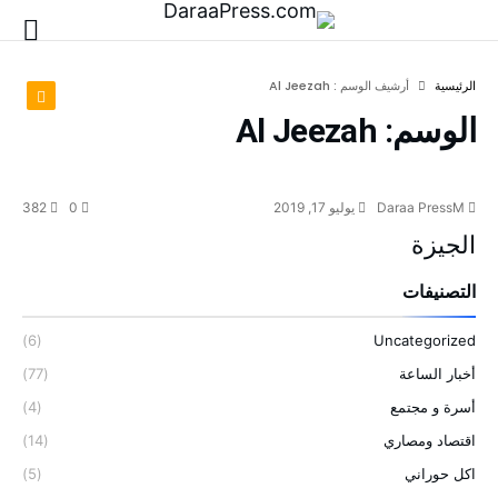
‫الرئيسية‬
‫أرشيف الوسم :‬ Al Jeezah
الوسم:
Al Jeezah
Daraa PressM
يوليو 17, 2019
0
382
الجيزة
التصنيفات
(6)
Uncategorized
أخبار الساعة
(77)
أسرة و مجتمع
(4)
اقتصاد ومصاري
(14)
اكل حوراني
(5)