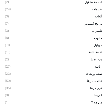
انضمة تشغيل
(2)
تقييمات
(24)
ألعاب
(3)
برامج كمبيوتر
(7)
كاميرات
(3)
لابتوب
(8)
موبايل
(11)
ثقافة عامة
(13)
دين ودنيا
(2)
رياضة
(27)
صحة ورشاقة
(23)
عائلات درعا
(59)
قرى درعا
(95)
كورونا
(9)
من هو ؟
(1)