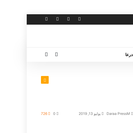
درعا
Daraa PressM
يوليو 13, 2019
0
726