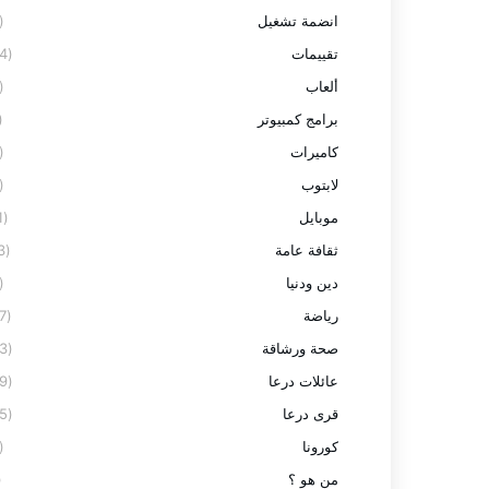
انضمة تشغيل
(2)
تقييمات
(24)
ألعاب
(3)
برامج كمبيوتر
7)
كاميرات
(3)
لابتوب
(8)
موبايل
(11)
ثقافة عامة
(13)
دين ودنيا
(2)
رياضة
(27)
صحة ورشاقة
(23)
عائلات درعا
(59)
قرى درعا
(95)
كورونا
(9)
من هو ؟
1)