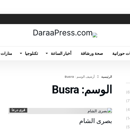
ت حورانية
صحة ورشاقة
أخبار الساعة
تكنلوجيا
منارات 
‫الرئيسية‬
‫أرشيف الوسم :‬ Busra
الوسم:
Busra
قرى درعا
بصرى الشام