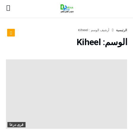
‫الرئيسية‬
‫أرشيف الوسم :‬ Kiheel
الوسم:
Kiheel
قرى درعا