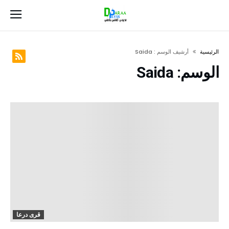
‫الرئيسية‬
‫أرشيف الوسم :‬ Saida
الوسم:
Saida
قرى درعا