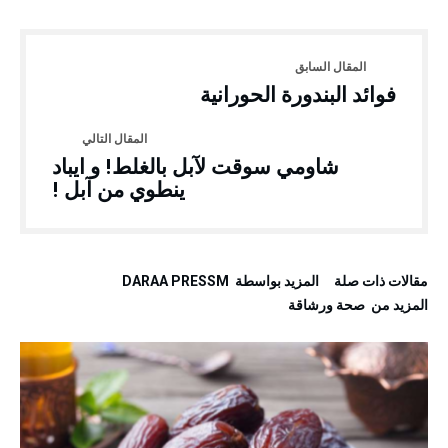
فوائد البندورة الحورانية
شاومي سوقت لآبل بالغلط! و ايباد
ينطوي من آبل !
‫مقالات ذات صلة‬
‫‫المزيد بواسطة‬ ‬ DARAA PRESSM
‫المزيد من ‬ صحة ورشاقة