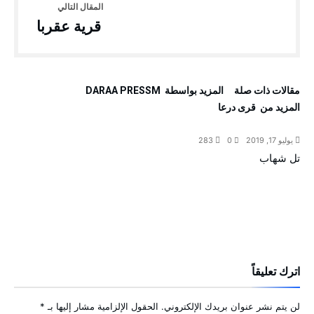
قرية عقربا
‫مقالات ذات صلة‬
‫‫المزيد بواسطة‬ ‬ DARAA PRESSM
‫المزيد من ‬ قرى درعا
يوليو 17, 2019
0
283
تل شهاب
اترك تعليقاً
لن يتم نشر عنوان بريدك الإلكتروني.
الحقول الإلزامية مشار إليها بـ
*