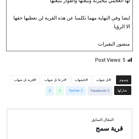
لها العجمي ببحيرته ونبعتها والفوار بنبعتها
ايضا وفي النهاية مهما تكلمنا عن هذه القرية لن نعطيها حقها
الا الرؤيا
منصور البقيرات
Post Views:
5
تل شهاب
تلشهاب
درعا تل شهاب
قرية تل شهاب
‫‫‫‫وسوم‬
‫‫ شاركها‬
Facebook
Twitter
قرية سمج