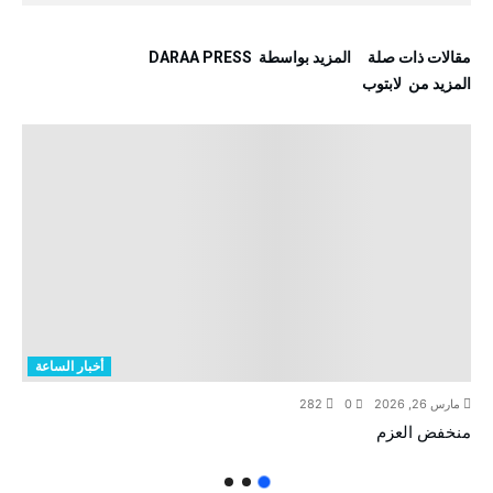
‫مقالات ذات صلة‬
‫‫المزيد بواسطة‬ ‬ DARAA PRESS
‫المزيد من ‬ لابتوب
أخبار الساعة
مارس 26, 2026
0
282
منخفض العزم