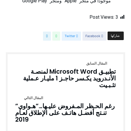
موجوداً في متجر “Apple” ومتجر “Google Play”
Post Views:
3
‫‫ شاركها‬
Facebook
Twitter
تطبيـق Microsoft Word لمنصـة
الأنـدرويد يكـسر حاجـز 1 مليـار عـملية
تثـبـيت
رغم الحـظر المـفروض عليـها…”هـواوي”
تنـتج أفضـل هاتـف على الإطلاق لعـام
2019