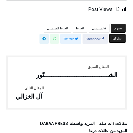
Post Views:
13
السبسبي
درعا
درعا السبسبي
‫‫‫‫وسوم‬
‫‫ شاركها‬
Twitter
Facebook
الشــــــــــــــــــــــــــــــــــــنّور
آل الغزالي
‫مقالات ذات صلة‬
‫‫المزيد بواسطة‬ ‬ DARAA PRESS
‫المزيد من ‬ عائلات درعا