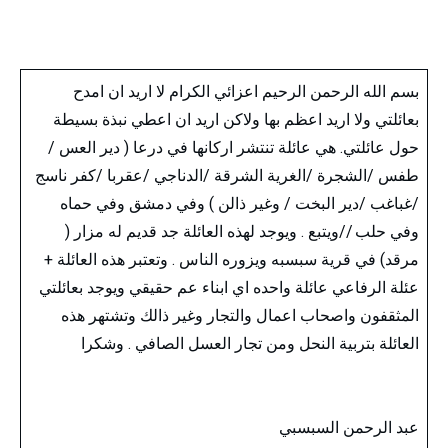
بسم الله الرحمن الرحيم اعزائي الكرام لا اريد ان امدح
بعائلتي ولا اريد اعظم بها ولاكن اريد ان اعطي نبذة بسيطة
حول عائلتي. هي عائلة تنتشر اركانها في درعا ( دير العس /
طفس /الشجرة /الغرية الشرقة /الدناجي /عقربا /كفر ناسج
/غباغب /دير البخت / وغير ذالن ) وفي دمشق وفي حماه
وفي حلب //ويتبع . ويوجد لهذه العائلة جد قديم له مزار (
مرقد) في قرية سبسبه ويزوره الناس . وتعتبر هذه العائلة +
عئلة الرفاعي عائلة واحده اي ابناء عم حقيقي ويوجد بعائلتي
المثقفون واصحاب اعمال والتجار وغير ذالك وتشتهر هذه
العائلة بتربية النحل ومن تجار العسل الصافي . وشكرا
عبد الرحمن السبسبي