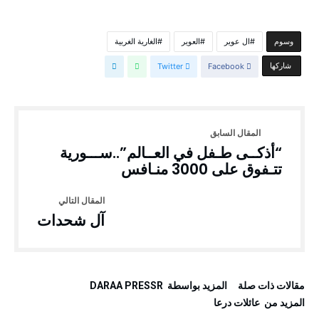
ال عوير
العوير
الغارية الغربية
‫‫‫‫وسوم‬
‫‫ شاركها‬
Facebook
Twitter
“أذكــى طـفل في العــالم”..ســـورية
تتـفوق على 3000 منـافس
آل شحدات
‫مقالات ذات صلة‬
‫‫المزيد بواسطة‬ ‬ DARAA PRESSR
‫المزيد من ‬ عائلات درعا