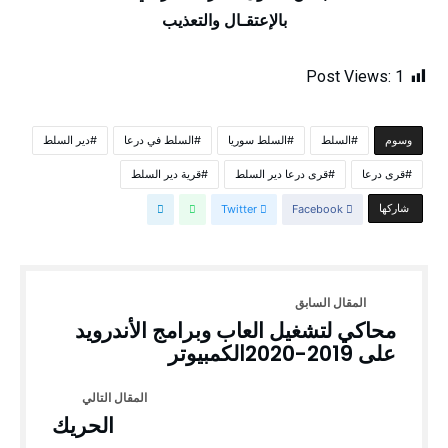
بالإعتقـال والتعذيب
Post Views:
1
السلط
السلط سوريا
السلط في درعا
دير السلط
‫‫‫‫وسوم‬
قرى درعا
قرى درعا دير السلط
قرية دير السلط
‫‫ شاركها‬
Facebook
Twitter
محاكي لتشغيل العاب وبرامج الأندرويد
على 2019-2020الكمبيوتر
الحريك