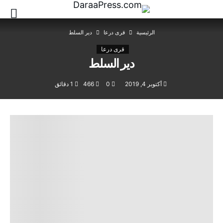
‫الرئيسية‬
قرى درعا
دير السلط
قرى درعا
دير السلط
أكتوبر 4, 2019
0
466
1 ‫دقائق‬