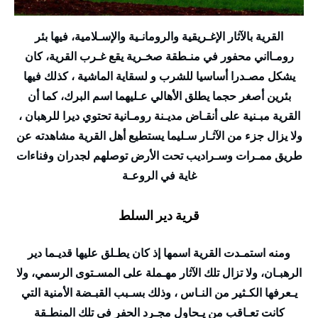
القرية بالآثار الإغـريقية والرومانـية والإسـلامية، فيها بئر
رومـااني محفور في منـطقة صخـرية يقع غـرب القرية، كان
يشكل مصـدرا أساسيا للشرب و لسقاية الماشية ، كذلك فيها
بئرين أصغر حجما يطلق الأهالي عـليهما اسم البرك، كما أن
القرية مبـنية على أنقـاض مديـنة رومـانية تحتوي ديرا للرهبان ،
ولا يزال جزء من الآثـار سـليما يستطيع أهل القرية مشاهدته عن
طريق ممـرات وسـراديب تحت الأرض توصلهم لجدران وفناءات
غاية في الروعـة
قرية دير السلط
ومنه استمـدت القرية اسمها إذ كان يطـلق عليها قديـما دير
الرهبـان، ولا تزال تلك الآثار مهـملة على المسـتوى الرسمي، ولا
يـعرفها الكـثير من النـاس ، وذلك بسـبب القبـضة الأمنية التي
كانت تعـاقب من يـحاول مجـرد الحفر في تلك المنطـقة