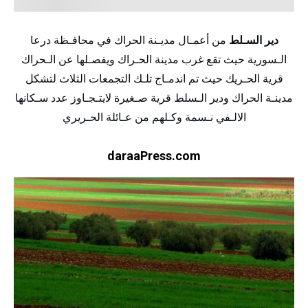
دير السـلط
من أعمـال مديـنة الحراك في محافـظة درعا
الـسورية حيث تقع غرب مدينة الحـراك ويفصـلها عن الـحراك
قرية الحـريك حيث تم اندمـاج تلـك التجمعات الثلاث لتشكل
مدينـة الحراك ودير الـسلط قرية صـغيرة لايتـجـاوز عدد سـكانها
الالـفي نـسمة وكـلهم من عـائلة الحـريري
daraaPress.com