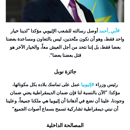
#
أبي_أحمد
أوصل رسالته للشعب الإثيوبي مؤكدا “لدينا خيار
واحد فقط، وهو أن نكون متّحدين، ليس بالتعاون ومساعدة بعضنا
بعضا فقط، بل إننا نتحد من أجل العيش معاً، والخيار الآخر هو
قتل بعضنا بعضا”.
جائزة نوبل
رئيس وزراء
#
إثيوبيا
عمل على تماسك بلاده بكل مكوناتها،
مؤكدا: “الآن بالنسبة لنا فإن ضمان الديمقراطية يعني ضمان
وجودنا، علينا أن نضع في أذهاننا أن إثيوبيا هي ملكنا جميعاً، وعلينا
أن نبني ديمقراطية تشاركية تسمح بسماع أصوات الجميع”
المصالحة الداخلية