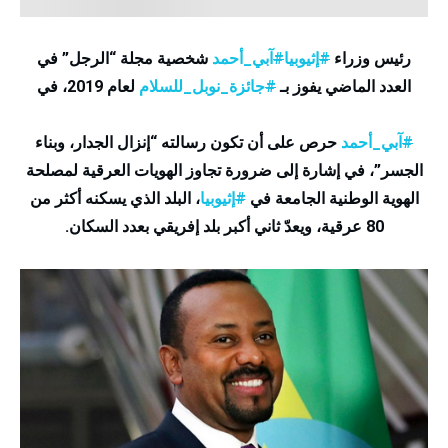
رئيس وزراء
#
إثيوبيا
#
آبي_أحمد
شخصية مجلة “الرجل” في
العدد الماضي يفوز بـ
#
جائزة_نوبل_للسلام
لعام 2019، في
#
آبي_أحمد
حرص على أن تكون رسالته “إنزال الجدار، وبناء
الجسر”، في إشارة إلى ضرورة تجاوز الهويات العرقية لمصلحة
الهوية الوطنية الجامعة في
#
إثيوبيا
، البلد الذي يسكنه أكثر من
80 عرقية، ويعدّ ثاني أكبر بلد إفريقي بعدد السكان.