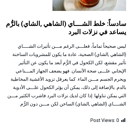
سادساً: خلط الشــــاي (الشاهي ,الشاي) بالرُّم
يساعد في نزلات البرد
ليس صحيحاً تماماً، فعلـــى الرغم مـــن تأثيرات الشــــاي
(الشاهي ,الشاي) الصحية، عادة ما يكون للمشروبات الساخنة
تأثير مقشع، لكن الكحول في الرُّم أبعد ما يكون عن التأثير
الإيجابي علـــى صحة الآنسان. فهو يضعف الجهاز المـــناعي
ويحرم الجسم مـــن الماء. كما يعرقل تزويد الأغشية المخاطية
بالدم. بالإضافة إلى ذلك، يمكن أن يؤثر الكحول علـــى الأدوية
التي يمكن تناولها. إذا كان لديك نزلات البرد فاشرب الكثير مـــن
الشــــاي (الشاهي ,الشاي) الساخن لكن مـــن دون الرُّم.
Post Views:
0