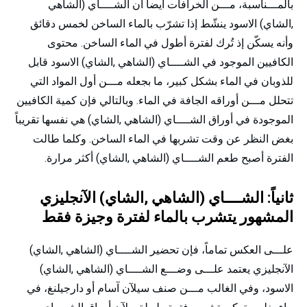
بالمـــناسبة، مـــن الخرافات أيضاً أن الشــــاي (الشاهي
,الشاي) الاسود ينشّط إذا تشرّب بالماء الساخن لخمس دقائق
وأنه يسكّن إذ تُرك لفترة أطول في الماء الساخن. محتوى
الكافيين الموجود في الشــــاي (الشاهي ,الشاي) الاسود قابل
للذوبان في الماء بشكل كبير، ما بجعله مـــن أول المواد التي
تتحلل مـــن أوراقه الجافة في الماء. وبالتالي فإن كمية الكافيين
الموجودة في أوراق الشــــاي (الشاهي ,الشاي) هي نفسها تقريباً
بغض النظر عن وقت تشربها في الماء الساخن. وكلما طالت
الفترة أصبح طعم الشــــاي (الشاهي ,الشاي) أكثر مرارة.
ثانياً: الشــــاي (الشاهي ,الشاي) الآنجليزي
المشهور يتشرب بالماء لفترة وجيزة فقط
علـــى العكس تماماً، فإن تحضير الشــــاي (الشاهي ,الشاي)
الآنجليزي يعتمد علـــى وضـــع الشــــاي (الشاهي ,الشاي)
الاسود، وفي الغالب مـــن صنف سيلآن آسام أو دارجيلنغ، في