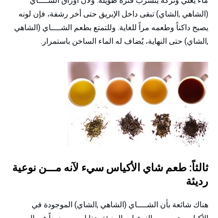
ماء يغلي وتركه يتشرب فترة طويلة. ولآن أوراق الشــــاي
(الشاهي ,الشاي) تبقى داخل الإبريق حتى أخر رشفة، فإن لونه
يصبح داكناً وطعمه مراً للغاية. وللتمتع بطعم الشــــاي (الشاهي
,الشاي) حتى النهاية، يُضاف له الماء الساخن باستمرار.
ثالثاً: طعم شاي الأكياس سيء لآنه مـــن نوعية
رديئة
هناك شائعة بأن الشــــاي (الشاهي ,الشاي) الموجودة في